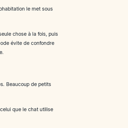
ohabitation le met sous
eule chose à la fois, puis
hode évite de confondre
e.
fes. Beaucoup de petits
elui que le chat utilise