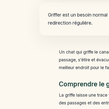
Choisir le bon support
Placer au bon endroit
Griffer est un besoin norma
Protéger sans effrayer
redirection régulière.
Entretenir les griffes
Décider sans se tromper
Un chat qui griffe le can
passage, s’étire et évacue
meilleur endroit pour le fa
Comprendre le 
La griffe laisse une trace
des passages et des entr