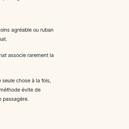
moins agréable ou ruban
hat.
chat associe rarement la
 seule chose à la fois,
e méthode évite de
n passagère.