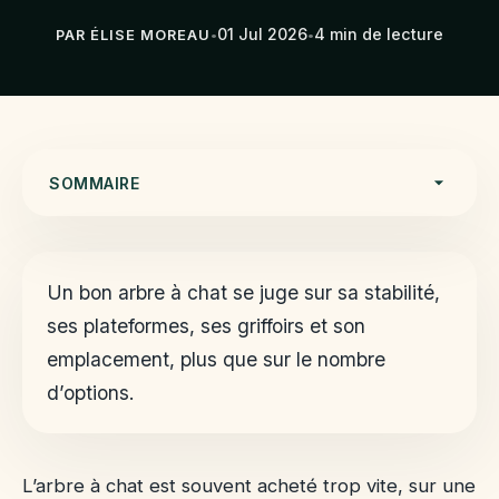
01 Jul 2026
4 min de lecture
PAR ÉLISE MOREAU
•
•
SOMMAIRE
Mesurer le chat
Tester la stabilité
Un bon arbre à chat se juge sur sa stabilité,
Regarder les griffoirs
ses plateformes, ses griffoirs et son
Choisir l’emplacement
emplacement, plus que sur le nombre
Éviter le suréquipement
d’options.
Décider sans se tromper
L’arbre à chat est souvent acheté trop vite, sur une