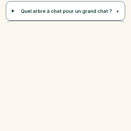
Quel arbre à chat pour un grand chat ?
+
Faut-il fixer l’arbre au mur ?
+
Quel matériau choisir ?
+
Un arbre à chat pas cher peut-il convenir
+
?