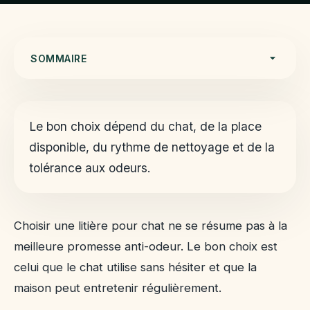
SOMMAIRE
Le bac compte autant que le substrat
Comparer les matières avec prudence
Le bon choix dépend du chat, de la place
Odeurs : traiter la cause avant le parfum
disponible, du rythme de nettoyage et de la
Quand la litière révèle un problème
tolérance aux odeurs.
Tester sans perturber le chat
Observer avant d'accuser le bac
Repère visuel du bac
Choisir une litière pour chat ne se résume pas à la
Questions fréquentes
meilleure promesse anti-odeur. Le bon choix est
Faut-il choisir une litière parfumée ?
celui que le chat utilise sans hésiter et que la
Combien de bacs faut-il prévoir ?
maison peut entretenir régulièrement.
Comment changer de litière sans refus ?