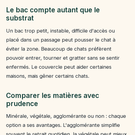
Une litière qui sent fort est-elle normale ?
Le bac compte autant que le
substrat
Un bac trop petit, instable, difficile d'accès ou
placé dans un passage peut pousser le chat à
éviter la zone. Beaucoup de chats préfèrent
pouvoir entrer, tourner et gratter sans se sentir
enfermés. Le couvercle peut aider certaines
maisons, mais gêner certains chats.
Comparer les matières avec
prudence
Minérale, végétale, agglomérante ou non : chaque
option a ses avantages. L'agglomérante simplifie
souvent le retrait quotidien, la végétale peut mieux