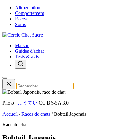
Alimentation
Comportement
Races
Soins
Maison
Guides d'achat
Tests & avis
Photo :
ようてい
CC BY-SA 3.0
Accueil
/
Races de chats
/
Bobtail Japonais
Race de chat
Bobtail Japonais