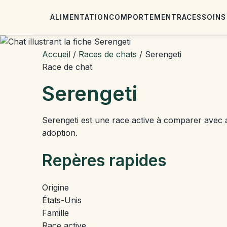
ALIMENTATION
COMPORTEMENT
RACES
SOINS
Accueil
/
Races de chats
/
Serengeti
Race de chat
Serengeti
Serengeti est une race active à comparer avec at
adoption.
Repères rapides
Origine
États-Unis
Famille
Race active