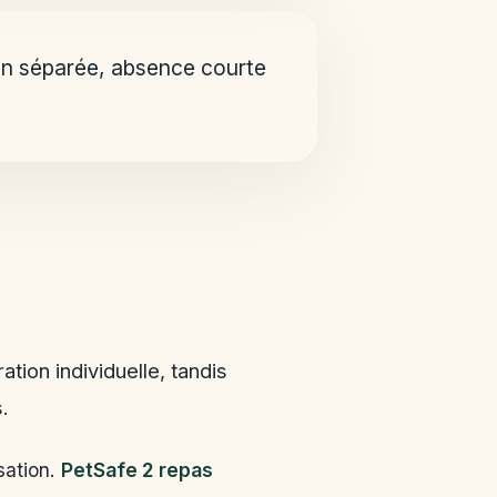
ion séparée, absence courte
tion individuelle, tandis
.
sation.
PetSafe 2 repas