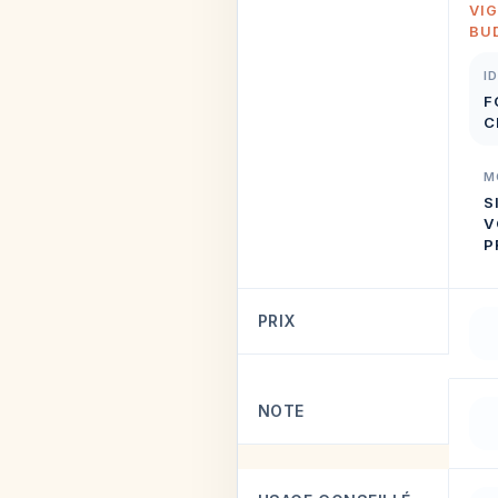
VIG
BU
I
F
C
M
S
V
P
PRIX
NOTE