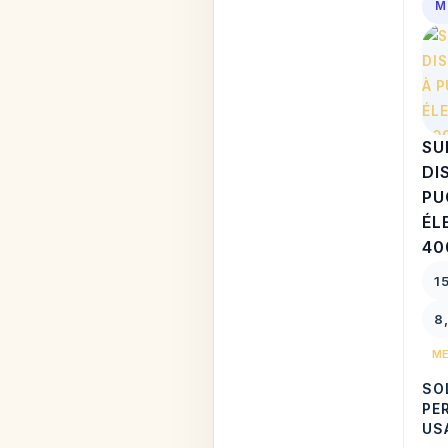
M
SU
DI
PU
ÉL
40
1
8
ME
SO
PE
US