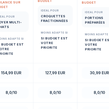
BUDGET
ILANCE SUR
BUDGET
DGET
IDEAL POUR
IDEAL POUR
CROQUETTES
DEAL POUR
PORTIONS
FRACTIONNÉES
OYER MULTI-
PRÉPARÉES
HATS
MOINS ADAPTE SI
MOINS ADAPTE 
SI BUDGET EST
OINS ADAPTE SI
SI BUDGET E
VOTRE
I BUDGET EST
VOTRE
PRIORITE
OTRE
PRIORITE
RIORITE
154,99 EUR
127,99 EUR
30,99 EUR
8,0/10
8,0/10
8,0/10