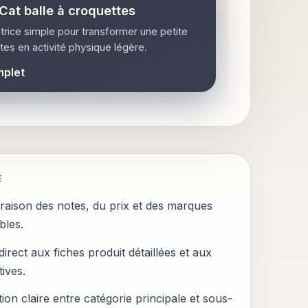
Cat balle à croquettes
utrice simple pour transformer une petite
tes en activité physique légère.
mplet
E
aison des notes, du prix et des marques
bles.
irect aux fiches produit détaillées et aux
tives.
ion claire entre catégorie principale et sous-