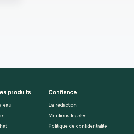
es produits
Confiance
a eau
La redaction
urs
Mentions legales
hat
Politique de confidentialite