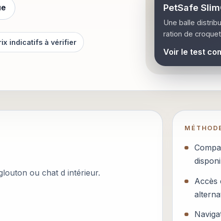
PetSafe Slim
ue
Une balle distrib
ration de croquet
rix indicatifs à vérifier
Voir le test co
MÉTHOD
Compar
disponi
louton ou chat d intérieur.
Accès d
alterna
Navigat